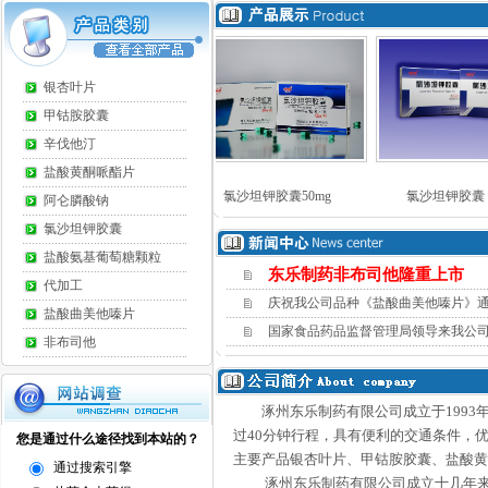
银杏叶片
甲钴胺胶囊
辛伐他汀
盐酸黄酮哌酯片
他汀40mg
氯沙坦钾胶囊50mg
氯沙坦钾胶囊（100...
阿仑膦酸钠
氯沙坦钾胶囊
盐酸氨基葡萄糖颗粒
东乐制药非布司他隆重上市
代加工
庆祝我公司品种《盐酸曲美他嗪片》
盐酸曲美他嗪片
国家食品药品监督管理局领导来我公
非布司他
涿州东乐制药有限公司成立于1993年，
过40分钟行程，具有便利的交通条件，优
主要产品银杏叶片、甲钴胺胶囊、盐酸黄
涿州东乐制药有限公司成立十几年来， 